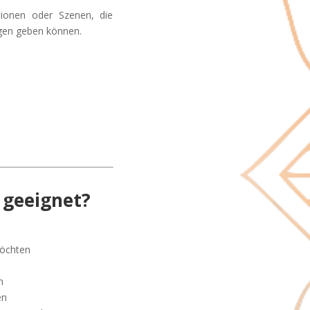
otionen oder Szenen, die
ngen geben können.
 geeignet?
möchten
n
en